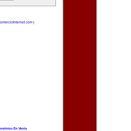
omercioInternet.com
|
ominios En Venta