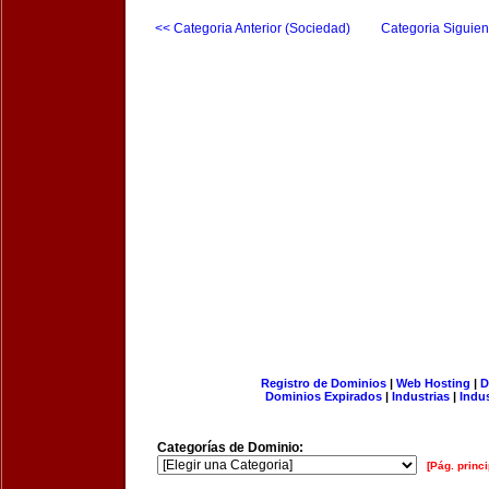
<< Categoria Anterior (Sociedad)
Categoria Siguien
Registro de Dominios
|
Web Hosting
|
D
Dominios Expirados
|
Industrias
|
Indu
Categorías de Dominio:
[Pág. princi