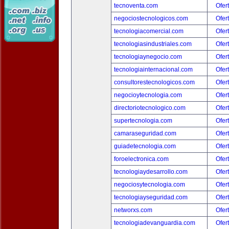
tecnoventa.com
Ofer
negociostecnologicos.com
Ofer
tecnologiacomercial.com
Ofer
tecnologiasindustriales.com
Ofer
tecnologiaynegocio.com
Ofer
tecnologiainternacional.com
Ofer
consultorestecnologicos.com
Ofer
negocioytecnologia.com
Ofer
directoriotecnologico.com
Ofer
supertecnologia.com
Ofer
camaraseguridad.com
Ofer
guiadetecnologia.com
Ofer
foroelectronica.com
Ofer
tecnologiaydesarrollo.com
Ofer
negociosytecnologia.com
Ofer
tecnologiayseguridad.com
Ofer
networxs.com
Ofer
tecnologiadevanguardia.com
Ofer