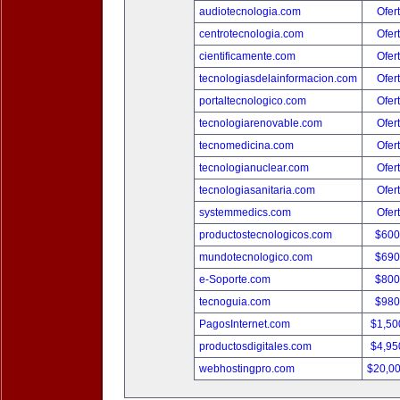
audiotecnologia.com
Ofer
centrotecnologia.com
Ofer
cientificamente.com
Ofer
tecnologiasdelainformacion.com
Ofer
portaltecnologico.com
Ofer
tecnologiarenovable.com
Ofer
tecnomedicina.com
Ofer
tecnologianuclear.com
Ofer
tecnologiasanitaria.com
Ofer
systemmedics.com
Ofer
productostecnologicos.com
$600
mundotecnologico.com
$690
e-Soporte.com
$800
tecnoguia.com
$980
PagosInternet.com
$1,50
productosdigitales.com
$4,95
webhostingpro.com
$20,0