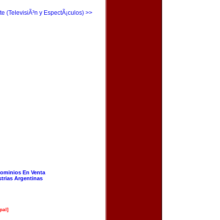
te (TelevisiÃ³n y EspectÃ¡culos) >>
ominios En Venta
strias Argentinas
pal]