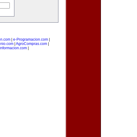
on.com
|
e-Programacion.com
|
nio.com
|
AgroCompras.com
|
Informacion.com
|