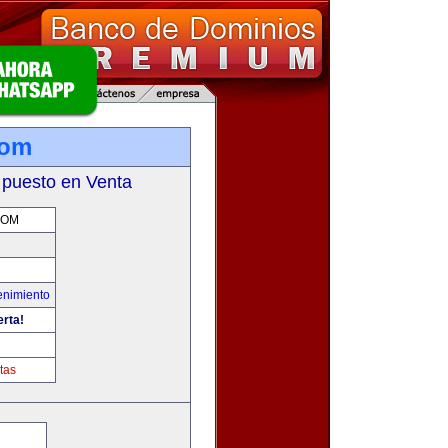
com
 puesto en Venta
COM
enimiento
erta!
tas