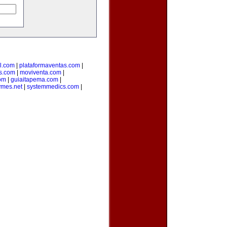
l.com
|
plataformaventas.com
|
s.com
|
moviventa.com
|
com
|
guiaitapema.com
|
ymes.net
|
systemmedics.com
|