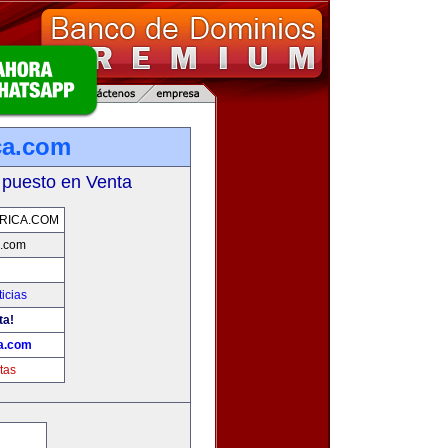
ca.com
 puesto en Venta
RICA.COM
a.com
icias
ta!
ca.com
tas