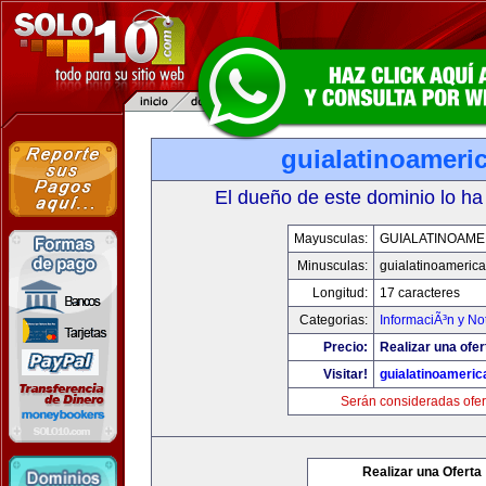
guialatinoameri
El dueño de este dominio lo ha
Mayusculas:
GUIALATINOAME
Minusculas:
guialatinoameric
Longitud:
17 caracteres
Categorias:
InformaciÃ³n y Not
Precio:
Realizar una ofer
Visitar!
guialatinoameri
Serán consideradas ofer
Realizar una Oferta