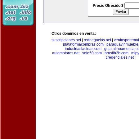
Precio Ofrecido $
Otros dominios en venta:
suscripciones.net
|
rednegocios.net
|
ventasporemai
plataformacompras.com
|
paraguayinmueble
industriaslacteas.com
|
guialatinoamerica.
automotores.net
|
solo50.com
|
brasilb2b.com
|
mip
credenciales.net
|