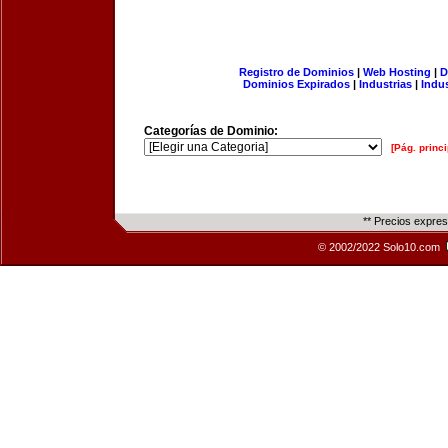
Registro de Dominios
|
Web Hosting
|
D
Dominios Expirados
|
Industrias
|
Indu
Categorías de Dominio:
[Pág. princi
** Precios expre
© 2002/2022 Solo10.com