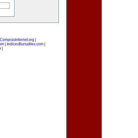
ComprasInternet.org
|
com
|
IndicesBursatiles.com
|
m
|