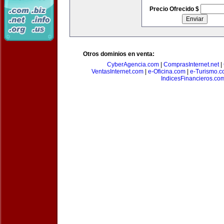
Precio Ofrecido $
Otros dominios en venta:
CyberAgencia.com
|
ComprasInternet.net
|
VentasInternet.com
|
e-Oficina.com
|
e-Turismo.
IndicesFinancieros.co