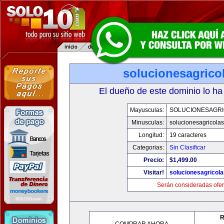
solucionesagrico
El dueño de este dominio lo ha
Mayusculas:
SOLUCIONESAGR
Minusculas:
solucionesagricola
Longitud:
19 caracteres
Categorias:
Sin Clasificar
Precio:
$1,499.00
Visitar!
solucionesagricol
Serán consideradas ofer
R