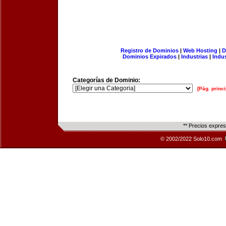
Registro de Dominios
|
Web Hosting
|
D
Dominios Expirados
|
Industrias
|
Indu
Categorías de Dominio:
[Pág. princi
** Precios expre
© 2002/2022 Solo10.com