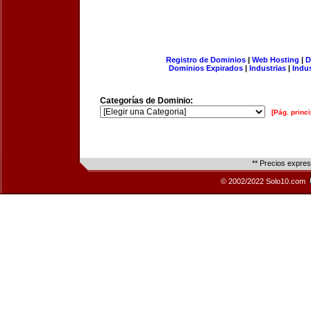
Registro de Dominios
|
Web Hosting
|
D
Dominios Expirados
|
Industrias
|
Indu
Categorías de Dominio:
[Pág. princi
** Precios expre
© 2002/2022 Solo10.com