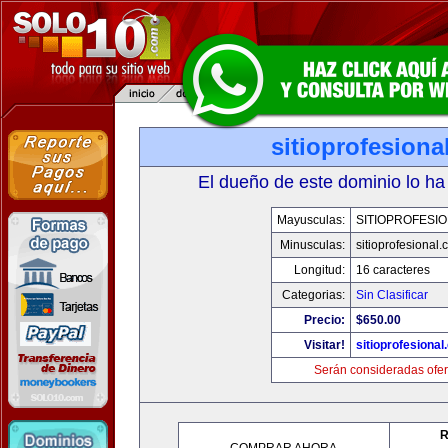
sitioprofesiona
El dueño de este dominio lo ha
Mayusculas:
SITIOPROFESI
Minusculas:
sitioprofesional
Longitud:
16 caracteres
Categorias:
Sin Clasificar
Precio:
$650.00
Visitar!
sitioprofesiona
Serán consideradas ofer
R