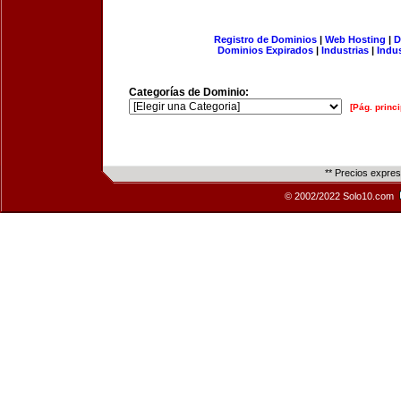
Registro de Dominios
|
Web Hosting
|
D
Dominios Expirados
|
Industrias
|
Indu
Categorías de Dominio:
[Pág. princi
** Precios expre
© 2002/2022 Solo10.com