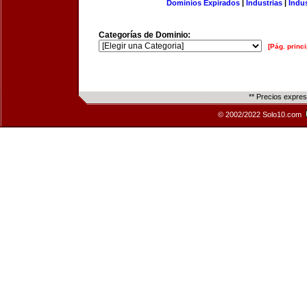
Dominios Expirados
|
Industrias
|
Indu
Categorías de Dominio:
[Pág. princi
** Precios expre
© 2002/2022 Solo10.com