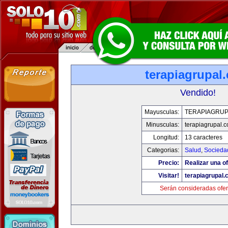
terapiagrupal
Vendido!
Mayusculas:
TERAPIAGRUP
Minusculas:
terapiagrupal.
Longitud:
13 caracteres
Categorias:
Salud
,
Socieda
Precio:
Realizar una of
Visitar!
terapiagrupal
Serán consideradas ofer