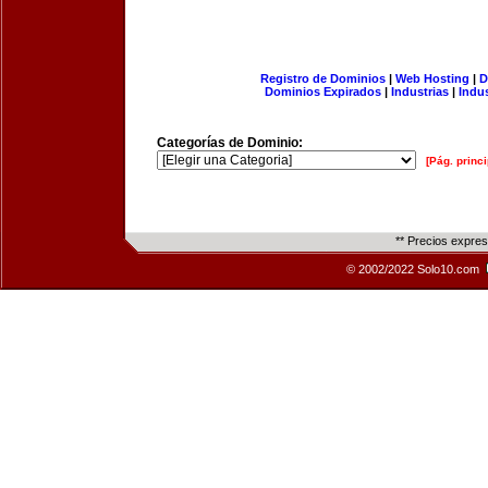
Registro de Dominios
|
Web Hosting
|
D
Dominios Expirados
|
Industrias
|
Indu
Categorías de Dominio:
[Pág. princi
** Precios expre
© 2002/2022 Solo10.com