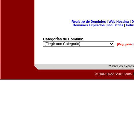
Registro de Dominios
|
Web Hosting
|
D
Dominios Expirados
|
Industrias
|
Indu
Categorías de Dominio:
[Pág. princi
** Precios expre
© 2002/2022 Solo10.com