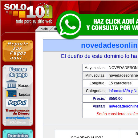
novedadesonli
El dueño de este dominio lo ha
Mayusculas:
NOVEDADESON
Minusculas:
novedadesonlin
Longitud:
15 caracteres
Categorias:
InformaciÃ³n y No
Precio:
$550.00
Visitar!
novedadesonlin
Serán consideradas ofer
R