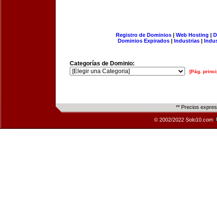
Registro de Dominios
|
Web Hosting
|
D
Dominios Expirados
|
Industrias
|
Indu
Categorías de Dominio:
[Pág. princi
** Precios expre
© 2002/2022 Solo10.com