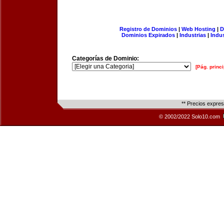
Registro de Dominios
|
Web Hosting
|
D
Dominios Expirados
|
Industrias
|
Indu
Categorías de Dominio:
[Pág. princi
** Precios expre
© 2002/2022 Solo10.com