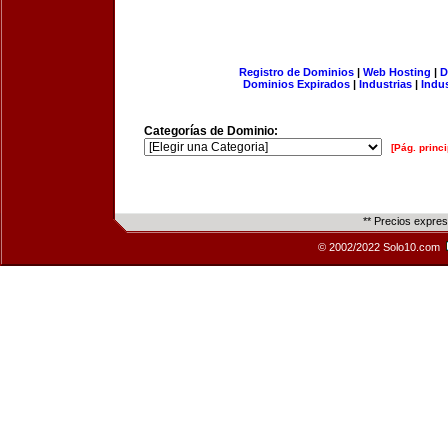
Registro de Dominios
|
Web Hosting
|
D
Dominios Expirados
|
Industrias
|
Indu
Categorías de Dominio:
[Pág. princi
** Precios expre
© 2002/2022 Solo10.com