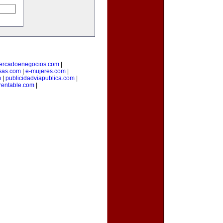
ercadoenegocios.com
|
sas.com
|
e-mujeres.com
|
m
|
publicidadviapublica.com
|
rentable.com
|