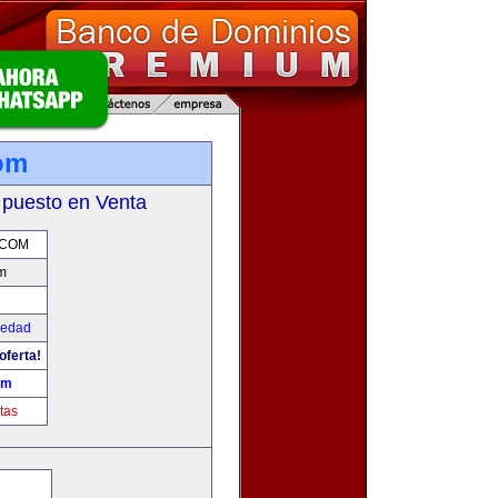
om
 puesto en Venta
.COM
m
iedad
oferta!
om
tas