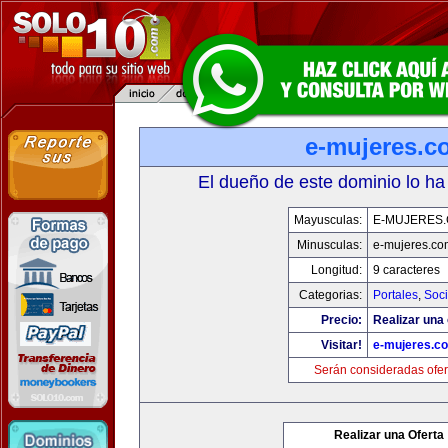
e-mujeres.c
El dueño de este dominio lo ha
Mayusculas:
E-MUJERES
Minusculas:
e-mujeres.co
Longitud:
9 caracteres
Categorias:
Portales
,
Soc
Precio:
Realizar una 
Visitar!
e-mujeres.c
Serán consideradas ofer
Realizar una Oferta