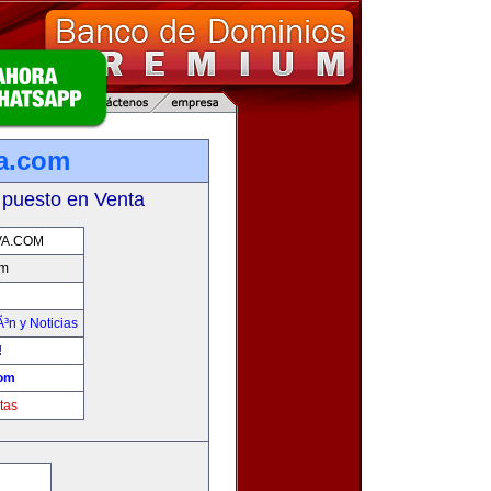
a.com
 puesto en Venta
VA.COM
om
Ã³n y Noticias
!
com
tas