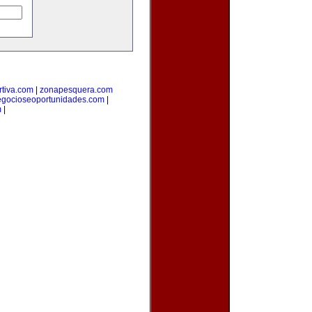
tiva.com
|
zonapesquera.com
egocioseoportunidades.com
|
m
|