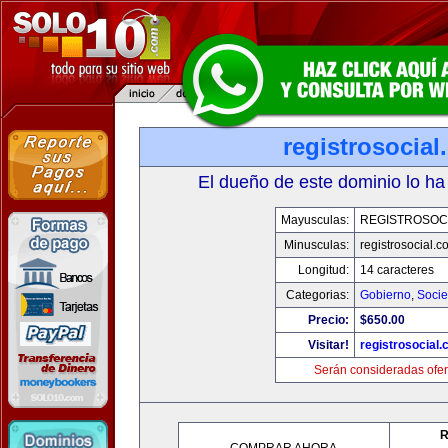
registrosocia
El dueño de este dominio lo ha
Mayusculas:
REGISTROSOC
Minusculas:
registrosocial.c
Longitud:
14 caracteres
Categorias:
Gobierno
,
Soci
Precio:
$650.00
Visitar!
registrosocial
Serán consideradas ofer
R