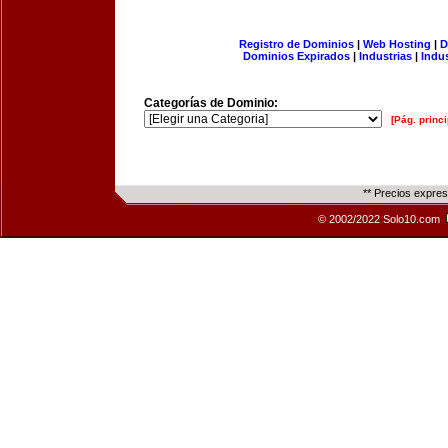
Registro de Dominios
|
Web Hosting
|
D
Dominios Expirados
|
Industrias
|
Indu
Categorías de Dominio:
[Pág. princi
** Precios expre
© 2002/2022 Solo10.com