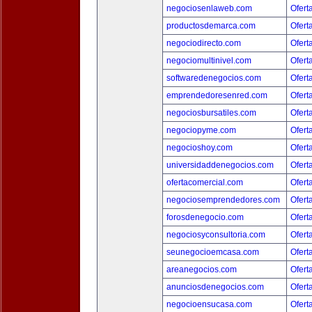
negociosenlaweb.com
Ofert
productosdemarca.com
Ofert
negociodirecto.com
Ofert
negociomultinivel.com
Ofert
softwaredenegocios.com
Ofert
emprendedoresenred.com
Ofert
negociosbursatiles.com
Ofert
negociopyme.com
Ofert
negocioshoy.com
Ofert
universidaddenegocios.com
Ofert
ofertacomercial.com
Ofert
negociosemprendedores.com
Ofert
forosdenegocio.com
Ofert
negociosyconsultoria.com
Ofert
seunegocioemcasa.com
Ofert
areanegocios.com
Ofert
anunciosdenegocios.com
Ofert
negocioensucasa.com
Ofert