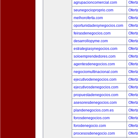
agrupacioncomercial.com
Ofert
seunegocioproprio.com
Ofert
melhoroferta.com
Ofert
oportunidadesynegocios.com
Ofert
feirasdenegocios.com
Ofert
desarrollopyme.com
Ofert
estrategiasynegocios.com
Ofert
soloemprendedores.com
Ofert
agentesdenegocios.com
Ofert
negociomultinacional.com
Ofert
ejecutivodenegocios.com
Ofert
ejecutivosdenegocios.com
Ofert
propuestadenegocios.com
Ofert
asesoresdenegocios.com
Ofert
plandenegocios.com.es
Ofert
forosdenegocios.com
Ofert
forodenegocio.com
Ofert
procesosdenegocio.com
Ofert