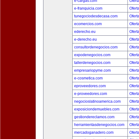
e-cargas.com
Ofert
e-franquicia.com
Ofert
tunegociodesdecasa.com
Ofert
ecomercios.com
Ofert
ederecho.eu
Ofert
e-derecho.eu
Ofert
consultordenegocios.com
Ofert
expodenegocios.com
Ofert
tallerdenegocios.com
Ofert
empresariopyme.com
Ofert
e-cosmetica.com
Ofert
eproveedores.com
Ofert
e-proveedores.com
Ofert
negocioslatinoamerica.com
Ofert
exposiciondemuebles.com
Ofert
gestiondereclamos.com
Ofert
herramientasdenegocios.com
Ofert
mercadoganadero.com
Ofert