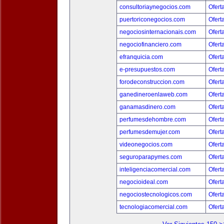
consultoriaynegocios.com
Ofert
puertoriconegocios.com
Ofert
negociosinternacionais.com
Ofert
negociofinanciero.com
Ofert
efranquicia.com
Ofert
e-presupuestos.com
Ofert
forodeconstruccion.com
Ofert
ganedineroenlaweb.com
Ofert
ganamasdinero.com
Ofert
perfumesdehombre.com
Ofert
perfumesdemujer.com
Ofert
videonegocios.com
Ofert
seguroparapymes.com
Ofert
inteligenciacomercial.com
Ofert
negocioideal.com
Ofert
negociostecnologicos.com
Ofert
tecnologiacomercial.com
Ofert