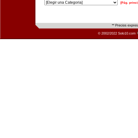
[Pág. princi
** Precios expre
© 2002/2022 Solo10.com