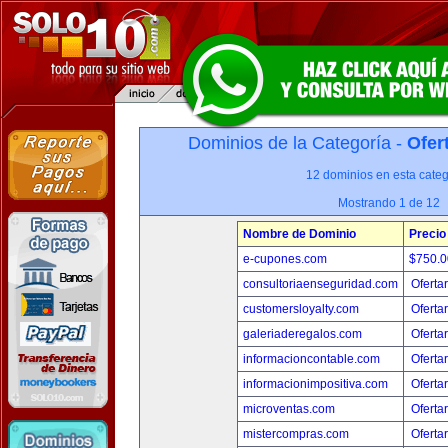
Dominios de la Categoría -
Ofer
12 dominios en esta categ
Mostrando 1 de 12
Nombre de Dominio
Precio
e-cupones.com
$750.
consultoriaenseguridad.com
Oferta
customersloyalty.com
Oferta
galeriaderegalos.com
Oferta
informacioncontable.com
Oferta
informacionimpositiva.com
Oferta
microventas.com
Oferta
mistercompras.com
Oferta