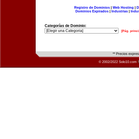
Registro de Dominios
|
Web Hosting
|
D
Dominios Expirados
|
Industrias
|
Indu
Categorías de Dominio:
[Pág. princi
** Precios expre
© 2002/2022 Solo10.com